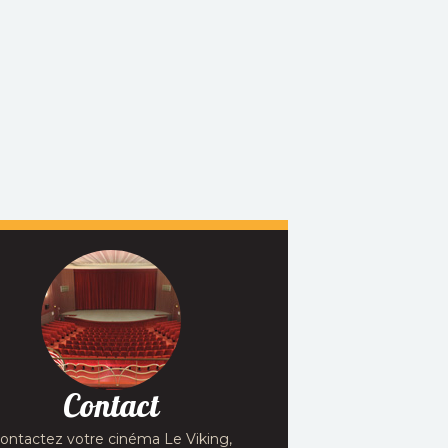
Réservation
TOUT PUBLIC
TOUT PUBLIC
Préhistoriques ou
Raissa se retrouvent
domestiques, rigolos ou
uées sur le monde
ramollos, minuscules ou
tique de l'île oubliée
noctambules, ces animaux-
li. Elles découvrent...
là font...
sation :
Januel
Réalisation :
Myriam
,...
Schott
urs :
H.e.r., Liza
o,...
En salle le
: 11/10/2026
Date de sortie:
16/04/2025
le le
: 30/08/2026
e sortie:
21/10/2026
Contact
ontactez votre cinéma Le Viking,