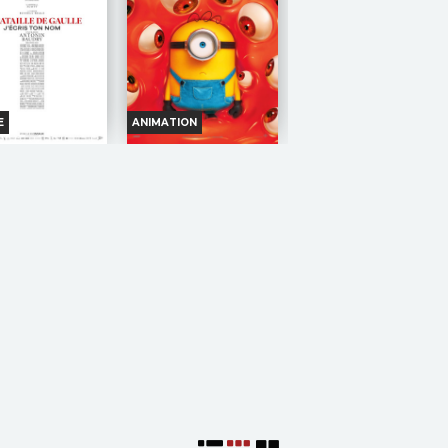
E
ANIMATION
 BATAILLE DE
DES MINIONS ET DES
ULLE, FILM 2 :
MONSTRES
ÉCRIS TON NOM
Horaires et Infos
oraires et Infos
Bande-annonce
ande-annonce
Réservation
Réservation
TOUT PUBLIC
TOUT PUBLIC
VF
VF
TOUT
L’histoire
OUT
PUBLIC
Le diptyque
turbulente,
BLIC
retrace la vie
absurde et évidemment
engagement politique
vraie des Minions et la
arles De Gaulle de
manière dont ils ont
à 1945, jusqu'à son
conquis Hollywood, sont