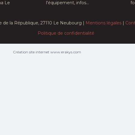
ma Le
l'équipement, infos...
fo
e de la République, 27110 Le Neubourg |
Mentions légales
|
Cont
Politique de confidentialité
Création site internet www.erakys.com