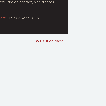
rmulaire de contact, plan d'accès...
act
| Tel : 02 32 34 01 14
Haut de page