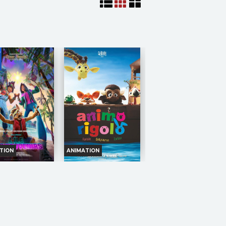
ion vers une carrière
devenus de véritables stars
ue.
de cinéma,...
sation :
Antonin
Réalisation :
Pierre Coffin
y
Acteurs :
Pierre Coffin,
rs :
Simon Abkarian,
Allison Janney,...
chneider,...
TION
ANIMATION
L'ÎLE DES
ANIMO RIGOLO
SOUVENIRS
Horaires et Infos
oraires et Infos
Bande-annonce
ande-annonce
Réservation