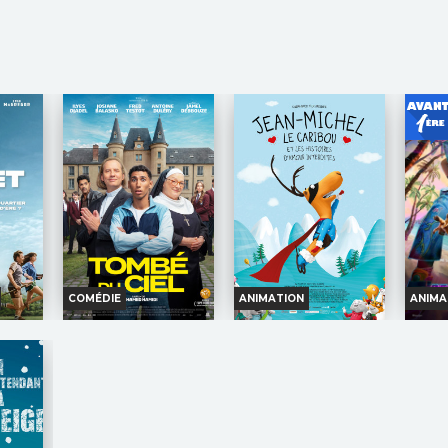
en ne se
Nolan
obstinée répond à l'appel...
évolut
Acteurs :
Matt Damon,
Réalisation :
Thomas Kail
politiq
nce
rtrand
Tom Holland, Anne
Acteurs :
Catherine
Réali
ondeau
Hathaway,...
Lagaʻaia, Dwayne
Baudr
uline
Johnson,...
Acteu
on
on,...
Niels S
UBLIC
VF
 1940. La
ce
fondre et
Au milieu
e refuse
tre tous,
nconnu
ntonin
COMÉDIE
ANIMATION
ANIMA
bkarian,
OAK
TOMBÉ DU CIEL
JEAN-MICHEL LE
CARIBOU ET LES
HISTOIRES D'AMOUR
Horaires et Infos
INTERDITES
nfos
H
Bande-annonce
Horaires et Infos
nce
B
Réservation
Bande-annonce